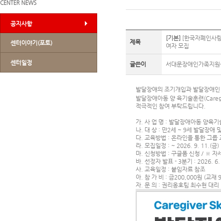
CENTER NEWS
공지사항
[기본]
[한국자폐인사랑협
제목
센터이야기(포토)
여자 모집
센터일정
글쓴이
서대문장애인가족지원
발달장애의 조기개입과 발달장애인 
발달장애아동 양 육기술훈련(Caregiv
적극적인 참여 부탁드립니다.
가. 사 업 명 : 발달장애아동 양육기술훈련 (
나. 대 상 : 만2세 ~ 9세 발달장
다. 교육방법 : 온라인을 통한 그룹
라. 모집일정 : ~ 2026. 9. 11.(금)
마. 신청방법 : 구글폼 신청 / ※ 
바. 선정자 발표 - 3분기 : 2026. 6. 2
사. 교육일정 : 붙임자료 참조
아. 참 가 비 : 금200,000원 (
자. 문 의 : 권리옹호팀 최수현 대리 (0