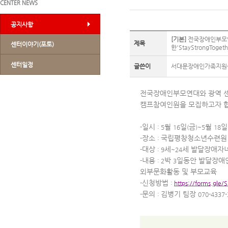
CENTER NEWS
공지사항
[기본]
전국장애인부모연
제목
센터이야기(포토)
한'StayStrongTo
센터일정
글쓴이
서대문장애인가족지원
전국장애인부모연대와 광역 
캠프참여인원을 모집하고자 
일시
월
일
금
월
일
-
: 5
16
(
)~5
18
장소
국립평창청소년수련원
-
:
대상
세
세 발달장애자녀
-
: 9
~24
내용
박
일동안 발달장애
-
: 2
3
외부문화활동 및 부모교육
신청방법
-
:
https://forms.gl
문의
김병기 팀장
-
:
070-4337-