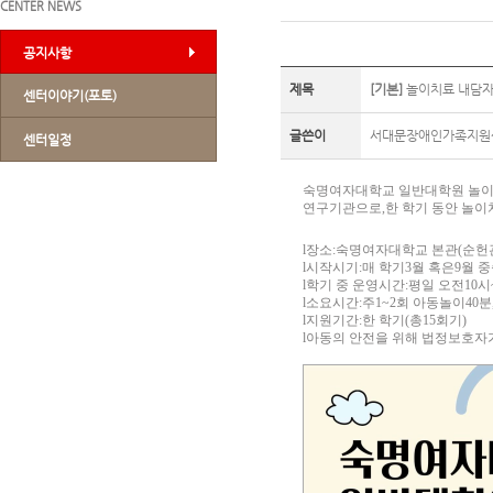
CENTER NEWS
공지사항
제목
[기본]
놀이치료 내담자
센터이야기(포토)
글쓴이
서대문장애인가족지원
센터일정
숙명여자대학교 일반대학원 놀이
연구기관으로
,
한 학기 동안 놀
l
장소
:
숙명여자대학교 본관
(
순헌
l
시작시기
:
매 학기
3
월 혹은
9
월 
l
학기 중 운영시간
:
평일 오전
10
시
l
소요시간
:
주
1~2
회 아동놀이
40
분
l
지원기간
:
한 학기
(
총
15
회기
)
l
아동의 안전을 위해 법정보호자