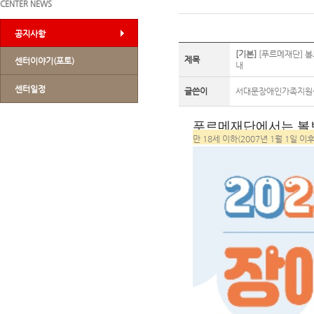
CENTER NEWS
공지사항
[기본]
[푸르메재단] 
제목
센터이야기(포토)
내
센터일정
글쓴이
서대문장애인가족지원
푸르메재단에서는 볼
만 18세 이하
(2007
년
1
월
1
일 이후