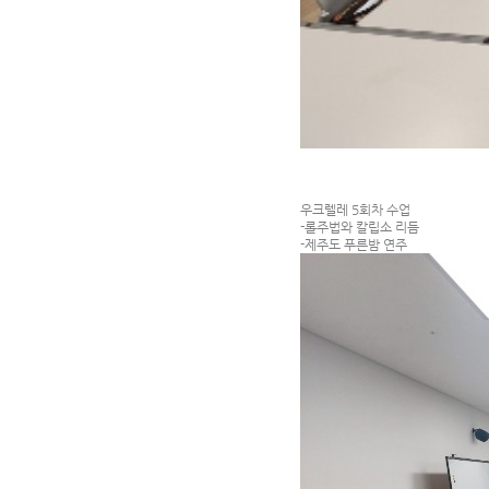
우크렐레 5회차 수업
-롤주법와 칼립소 리듬
-제주도 푸른밤 연주