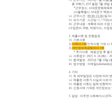
가
.
근무기간
: 2025
년
7
월
28
일
(
총
10
회기
, (OT
필참
7
월
28
일 
*
근무장소
:
서대문문화체육회
(
서울특별시 서대문구 백련
나
.
근무시간
:
09:30~15:30
(
일
6
다
.
보수기준
:
시간당
11,779
원
(
라
.
근무내용
:
계획에 따라 수업 
(
수업준비
30
분
,
하원지도
,
수업정
3.
제출서류 및 전형일정
가
.
기본서류
1)
이력서
1
부
(
인적사항 기재 시
2)
개인정보제공동의서
1
부
*
추가서류
:
채용선정 후 필
나
.
서류접수
: 2025. 6. 24.(
화
) ~ 20
다
.
합격발표
: 2025
년
7
월
14
일
(
라
.
접수방법
:
이메일
(sdmfamily@
4.
기타
가
.
위 세부일정은 사정에 따라 
나
.
제출된 서류가 사실과 다르거
다
.
제출된 서류는 일체 반환하지
라
.
신청서에 기재된 개인정보는 
5.
담당
:
이주연 사회복지사
(070