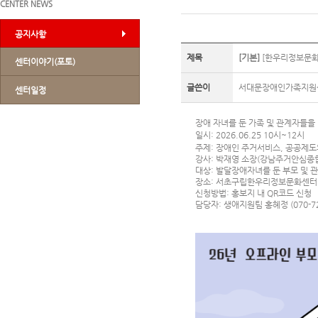
CENTER NEWS
공지사항
제목
[기본]
[한우리정보문화
센터이야기(포토)
글쓴이
서대문장애인가족지원
센터일정
장애 자녀를 둔 가족 및 관계자들을
일시: 2026.06.25 10시~12시
주제: 장애인 주거서비스, 공공제도
강사: 박재영 소장(강남주거안심종
대상: 발달장애자녀를 둔 부모 및 관
장소: 서초구립한우리정보문화센터 
신청방법: 홍보지 내 QR코드 신청
담당자: 생애지원팀 홍혜정 (070-72