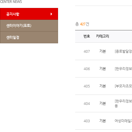
CENTER NEWS
공지사항
총
건
427
센터이야기(포토)
번호
카테고리
센터일정
407
기본
[종로발달장
406
기본
[한우리정보
405
기본
[부모자조모
[한우리정보
404
기본
용
403
기본
여성미래일자