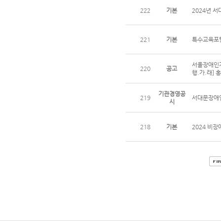
222
기본
2024년 
221
기본
특수교육포털
서울장애인가
220
공고
행.가.래] 
기관경영공
219
서대문장애인
시
218
기본
2024 비