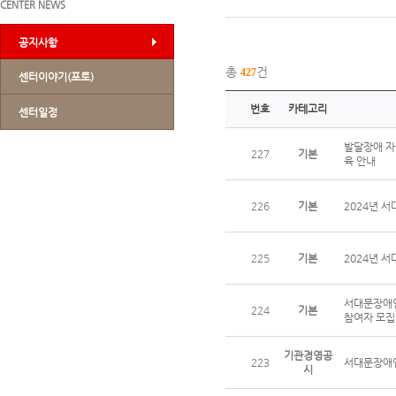
CENTER NEWS
공지사항
총
건
427
센터이야기(포토)
번호
카테고리
센터일정
발달장애 자
227
기본
육 안내
226
기본
2024년 
225
기본
2024년 
서대문장애인
224
기본
참여자 모집
기관경영공
223
서대문장애인
시