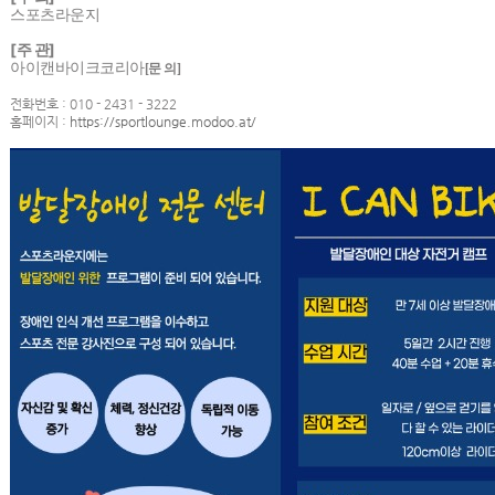
스포츠라운지
[주 관]
아이캔바이크코리아
[문 의]
전화번호 : 010 - 2431 - 3222
홈페이지 :
https://sportlounge.modoo.at/