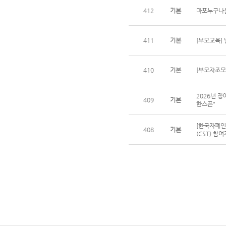
412
기본
마포누구나운
411
기본
[부모교육]
410
기본
[부모자조모
2026년 
409
기본
한스픈"
[한국자폐인
408
기본
(CST) 참