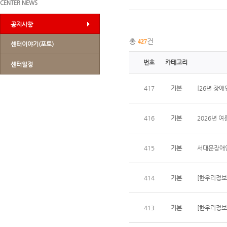
CENTER NEWS
공지사항
총
건
427
센터이야기(포토)
번호
카테고리
센터일정
417
기본
[26년 장
416
기본
2026년 여
415
기본
서대문장애
414
기본
[한우리정보
413
기본
[한우리정보