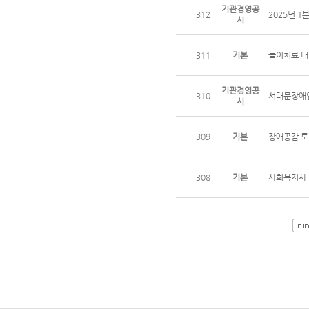
기관경영공
312
2025년 
시
311
기본
놀이치료 내
기관경영공
310
서대문장애인
시
309
기본
장애공감 토
308
기본
사회복지사 