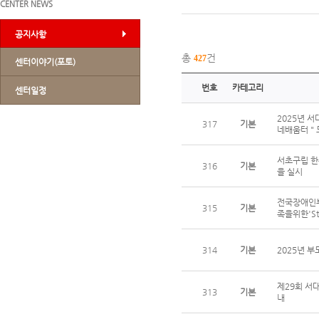
CENTER NEWS
공지사항
총
건
427
센터이야기(포토)
번호
카테고리
센터일정
2025년 
317
기본
네배움터 "
서초구립 한
316
기본
을 실시
전국장애인부
315
기본
족을위한'St
314
기본
2025년 
제29회 서
313
기본
내