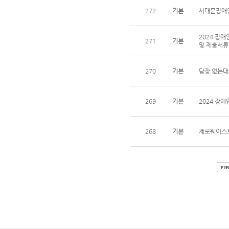
272
기본
서대문장애
2024 장
271
기본
및 제출서류
270
기본
담장 없는대
269
기본
2024 장
268
기본
제로웨이스트