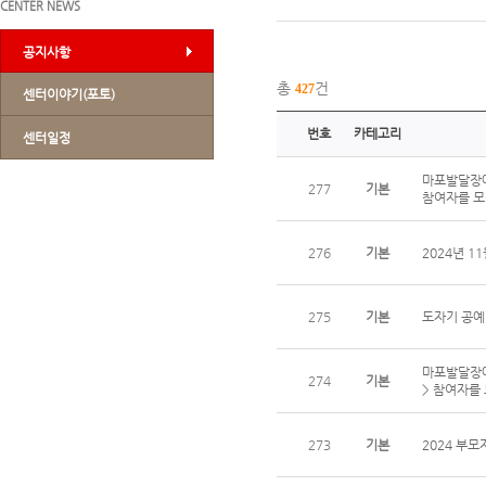
CENTER NEWS
공지사항
총
건
427
센터이야기(포토)
번호
카테고리
센터일정
마포발달장애
277
기본
참여자를 모
276
기본
2024년 
275
기본
도자기 공예
마포발달장애
274
기본
> 참여자를
273
기본
2024 부